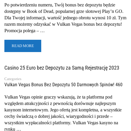
Po potwierdzeniu numeru, Twój bonus bez depozytu będzie
dostępny w Book of Dead, popularnej grze slotowej Play’n GO.
Dla Twojej informacji, wartość jednego obrotu wynosi 10 zł. Tym
razem możemy odzyskać w Vulkan Vegas bonus bez depozytu!
Promocja polega – …
READ MORE
Casino 25 Euro bez Depozytu za Samą Rejestrację 2023
Categories
Vulkan Vegas Bonus Bez Depozytu 50 Darmowych Spinów! 460
Vulkan Vegas opinie graczy wskazują, że ta platforma pod
względem atrakcyjności z pewnością dorównuje najlepszym
kasynom internetowym. Jego ofertą jest kompletna, a wszystkie
cechy świadczą o dobrej jakości, wiarygodności i przede –
wszystkim wypłacalności platformy. Vulkan Vegas kasyno na
rynku …