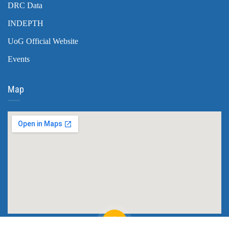
DRC Data
INDEPTH
UoG Official Website
Events
Map