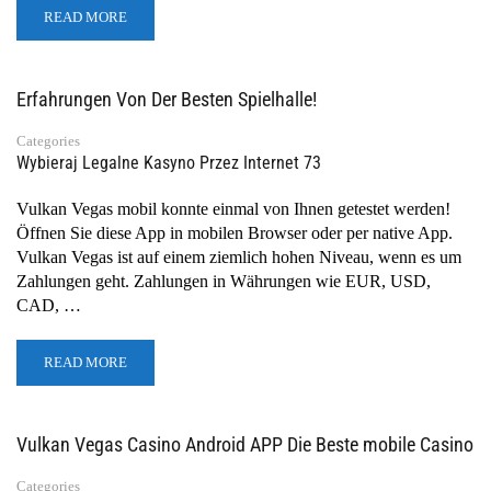
READ MORE
Erfahrungen Von Der Besten Spielhalle!
Categories
Wybieraj Legalne Kasyno Przez Internet 73
Vulkan Vegas mobil konnte einmal von Ihnen getestet werden!
Öffnen Sie diese App in mobilen Browser oder per native App.
Vulkan Vegas ist auf einem ziemlich hohen Niveau, wenn es um
Zahlungen geht. Zahlungen in Währungen wie EUR, USD,
CAD, …
READ MORE
Vulkan Vegas Casino Android APP Die Beste mobile Casino
Categories