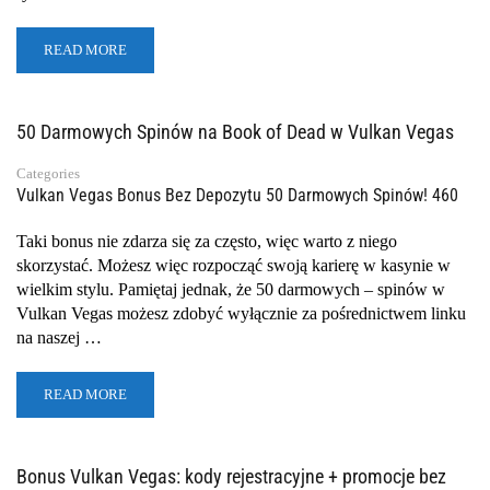
READ MORE
50 Darmowych Spinów na Book of Dead w Vulkan Vegas
Categories
Vulkan Vegas Bonus Bez Depozytu 50 Darmowych Spinów! 460
Taki bonus nie zdarza się za często, więc warto z niego
skorzystać. Możesz więc rozpocząć swoją karierę w kasynie w
wielkim stylu. Pamiętaj jednak, że 50 darmowych – spinów w
Vulkan Vegas możesz zdobyć wyłącznie za pośrednictwem linku
na naszej …
READ MORE
Bonus Vulkan Vegas: kody rejestracyjne + promocje bez