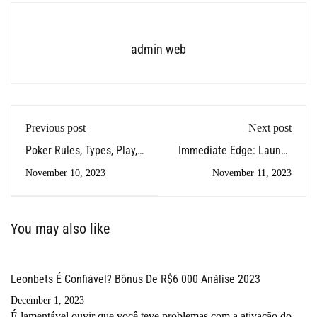
admin web
Previous post
Next post
Poker Rules, Types, Play,
Immediate Edge: Launch
& History
Safe Trading Software
November 10, 2023
November 11, 2023
App With Customer
Reviews
You may also like
Leonbets É Confiável? Bônus De R$6 000 Análise 2023
December 1, 2023
É lamentável ouvir que você teve problemas com a ativação do