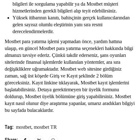
bilgileri ile sorgulama yapabilir ya da Mostbet müşteri
hizmetlerinden gerekli bilgileri alıp teyit edebilirsiniz.
Yüksek itibarının kanıtı, bahisçinin gerçek kullanıcılarından
gelen sayısız olumlu eleştirinin yanı sıra resmi
derecelendirmelerdir.
Mostbet para yatırma işlemi yapmadan önce, yardım hattına
ulaşıp, en güncel Mostbet para yatırma seçenekleri hakkında bilgi
almanızı tavsiye ederiz. Çünkü takdir ederseniz, şans oyunları
sitelerinde finansal işlemlerde kullanılan yöntemler, ara sıra
değişikliklere uğramaktadır. Mostbet web sitesine girdiğiniz
zaman, sağ üst köşede Giriş ve Kayıt şeklinde 2 bölüm
göreceksiniz. Kayıt linkine tıklayarak, Mostbet kayıt işlemlerini
başlatabilirsiniz. Detaya gerektirmeyen bir üyelik formunu
doldurup, Mostbet üyelik bölümüne giriş yapabilirsiniz. Mostbet
kayıt nasıl olunur diye araştırma yapanlar, umarız aradıkları bilgiyi
bu sayfada bulacaklardır.
Tag:
mostbet
,
mostbet TR
Share: