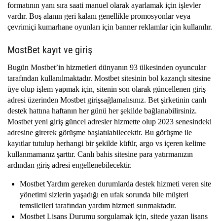
formatının yanı sıra saati manuel olarak ayarlamak için işlevler
vardır. Boş alanın geri kalanı genellikle promosyonlar veya
çevrimiçi kumarhane oyunları için banner reklamlar için kullanılır.
MostBet kayıt ve giriş
Bugün Mostbet’in hizmetleri dünyanın 93 ülkesinden oyuncular
tarafından kullanılmaktadır. Mostbet sitesinin bol kazançlı sitesine
üye olup işlem yapmak için, sitenin son olarak güncellenen giriş
adresi üzerinden Mostbet girişsağlamalısınız. Bet şirketinin canlı
destek hattına haftanın her günü her şekilde bağlanabilirsiniz.
Mostbet yeni giriş güncel adresler hizmette olup 2023 senesindeki
adresine girerek görüşme başlatılabilecektir. Bu görüşme ile
kayıtlar tutulup herhangi bir şekilde küfür, argo vs içeren kelime
kullanmamanız şarttır. Canlı bahis sitesine para yatırmanızın
ardından giriş adresi engellenebilecektir.
Mostbet Yardım gereken durumlarda destek hizmeti veren site
yönetimi sizlerin yaşadığı en ufak sorunda bile müşteri
temsilcileri tarafından yardım hizmeti sunmaktadır.
Mostbet Lisans Durumu sorgulamak için, sitede yazan lisans