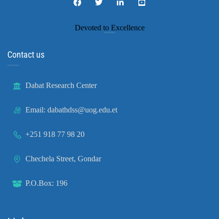
Devoted to Excellence
Contact us
Dabat Research Center
Email: dabathdss@uog.edu.et
+251 918 77 98 20
Chechela Street, Gondar
P.O.Box: 196