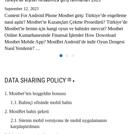
September 12, 2023
Content For Android Phone Mostbet giriş: Türkiye’de engelleme
nasıl aşılır? Mostbet’te Kazançları Çekme Prosedürü? Türkiye’de
Mostbet’te benim için hangi oyun ve bahisler mevcut? Mostbet
Online Kumarhanesinde Finansal İşlemler How Download
Mostbet Mobile App? MostBet Android’de indir Oyun Dengesi
Nasıl Yenilenir? …
DATA SHARING POLICY
TOGGLE TABLE OF CONTENT
Mostbet’ten hoşgeldin bonusu
Bahisçi ofisinde mobil bahis
MostBet bahis şirketi
Sitenin mobil versiyonu ile mobil uygulamanın
karşılaştırılması