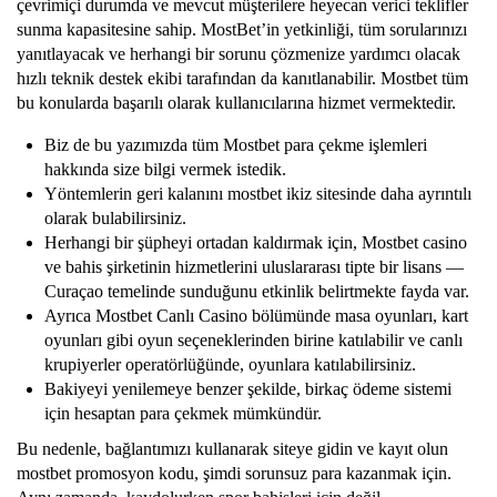
çevrimiçi durumda ve mevcut müşterilere heyecan verici teklifler
sunma kapasitesine sahip. MostBet’in yetkinliği, tüm sorularınızı
yanıtlayacak ve herhangi bir sorunu çözmenize yardımcı olacak
hızlı teknik destek ekibi tarafından da kanıtlanabilir. Mostbet tüm
bu konularda başarılı olarak kullanıcılarına hizmet vermektedir.
Biz de bu yazımızda tüm Mostbet para çekme işlemleri
hakkında size bilgi vermek istedik.
Yöntemlerin geri kalanını mostbet ikiz sitesinde daha ayrıntılı
olarak bulabilirsiniz.
Herhangi bir şüpheyi ortadan kaldırmak için, Mostbet casino
ve bahis şirketinin hizmetlerini uluslararası tipte bir lisans —
Curaçao temelinde sunduğunu etkinlik belirtmekte fayda var.
Ayrıca Mostbet Canlı Casino bölümünde masa oyunları, kart
oyunları gibi oyun seçeneklerinden birine katılabilir ve canlı
krupiyerler operatörlüğünde, oyunlara katılabilirsiniz.
Bakiyeyi yenilemeye benzer şekilde, birkaç ödeme sistemi
için hesaptan para çekmek mümkündür.
Bu nedenle, bağlantımızı kullanarak siteye gidin ve kayıt olun
mostbet promosyon kodu, şimdi sorunsuz para kazanmak için.