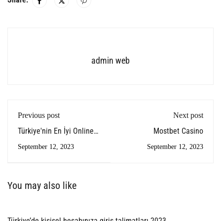
admin web
Previous post
Next post
Türkiye'nin En İyi Online
Mostbet Casino
Bahis Şirketi
September 12, 2023
September 12, 2023
You may also like
Türkiye’de kişisel hesabınıza giriş talimatları 2023