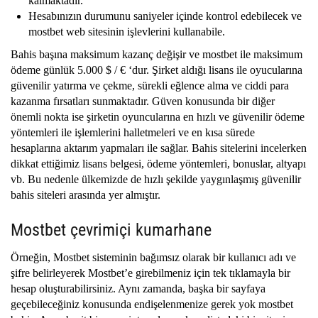
kalmaktadır.
Hesabınızın durumunu saniyeler içinde kontrol edebilecek ve
mostbet web sitesinin işlevlerini kullanabile.
Bahis başına maksimum kazanç değişir ve mostbet ile maksimum
ödeme günlük 5.000 $ / € ‘dur. Şirket aldığı lisans ile oyucularına
güvenilir yatırma ve çekme, sürekli eğlence alma ve ciddi para
kazanma fırsatları sunmaktadır. Güven konusunda bir diğer
önemli nokta ise şirketin oyuncularına en hızlı ve güvenilir ödeme
yöntemleri ile işlemlerini halletmeleri ve en kısa sürede
hesaplarına aktarım yapmaları ile sağlar. Bahis sitelerini incelerken
dikkat ettiğimiz lisans belgesi, ödeme yöntemleri, bonuslar, altyapı
vb. Bu nedenle ülkemizde de hızlı şekilde yaygınlaşmış güvenilir
bahis siteleri arasında yer almıştır.
Mostbet çevrimiçi kumarhane
Örneğin, Mostbet sisteminin bağımsız olarak bir kullanıcı adı ve
şifre belirleyerek Mostbet’e girebilmeniz için tek tıklamayla bir
hesap oluşturabilirsiniz. Aynı zamanda, başka bir sayfaya
geçebileceğiniz konusunda endişelenmenize gerek yok mostbet