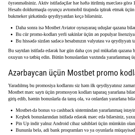
öyrənməlisiniz. Aktiv istifadəçilər hər həftə itirilmiş mərclərə görə
Hesabı doldurmaqla oyunçu avtomobil tirajında ​​iştirak etmək üçün b
bukmeker şirkətində qeydiyyatdan keçə bilərsiniz.
Daha sonra isə Mostbet Aviator oynayaraq uduşlar qazana bilər
Bu cür promo-kodları yerli sakinlər üçün ən populyar lisenziyalı
Bu hissədə sizdən sadəcə hesabınızın valyutası və qeydiyyatı 
Bu saytdan istifadə edərək hər gün daha çox pul mükafatı qazana b
oxuyun və tətbiq edin. Bütün bonuslardan vaxtında yararlanmaq ü
Azərbaycan üçün Mostbet promo kodla
Yaradılmış bu promosiya kodlarını siz həm ilk qeydiyyatınız zamanı
Mostbet mərc saytı üçün promosyon kodları taparaq yararlana bil
giriş edib, həmin bonuslarla da tanış ola, və onlardan yararlana bilə
Mostbet-də bonus və cashback sistemindən yararlanmaq istəyirsi
Keşbek bonuslarından istifadə edərək mərc edə bilərsiniz, yaxud
Pin Up indir yalnız Android cihaz sahibləri üçün mümkün olan 
Bununla belə, adi bank proqramları və ya oyunlarla müqayisəd