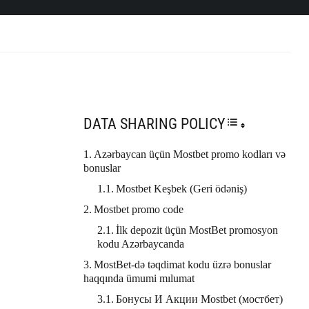
DATA SHARING POLICY
TOGGLE TABLE 
Azərbaycan üçün Mostbet promo kodları və
bonuslar
Mostbet Keşbek (Geri ödəniş)
Mostbet promo code
İlk depozit üçün MostBet promosyon
kodu Azərbaycanda
MostBet-də təqdimat kodu üzrə bonuslar
haqqında ümumi mılumat
Бонусы И Акции Mostbet (мостбет)