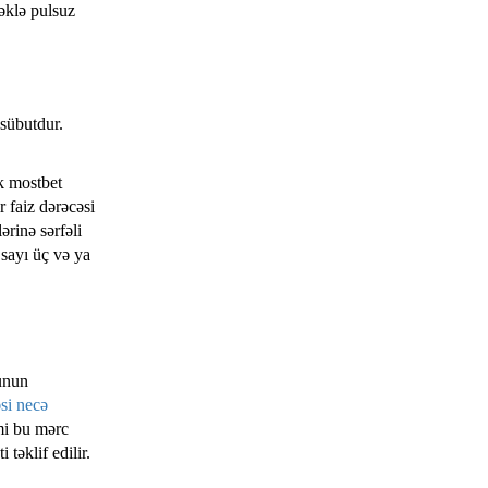
əklə pulsuz
 sübutdur.
bk mostbet
 faiz dərəcəsi
ərinə sərfəli
sayı üç və ya
yunun
si necə
mi bu mərc
əklif edilir.