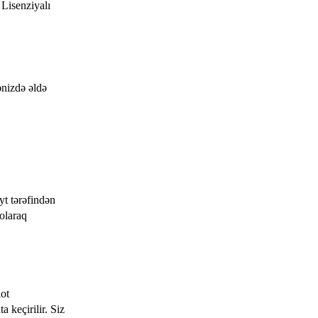
 Lisenziyalı
ənizdə əldə
yt tərəfindən
olaraq
ot
 keçirilir. Siz