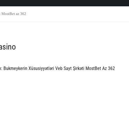
i MostBet az 362
asino
 Bukmeykerin Xüsusiyyətləri Veb Sayt Şirkəti MostBet Az 362