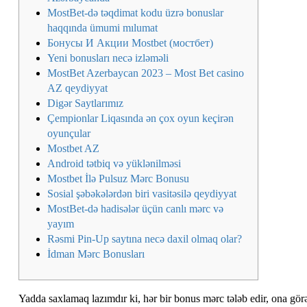
MostBet-də təqdimat kodu üzrə bonuslar
haqqında ümumi mılumat
Бонусы И Акции Mostbet (мостбет)
Yeni bonusları necə izləməli
MostBet Azerbaycan 2023 – Most Bet casino
AZ qeydiyyat
Digər Saytlarımız
Çempionlar Liqasında ən çox oyun keçirən
oyunçular
Mostbet AZ
Android tətbiq və yüklənilməsi
Mostbet İlə Pulsuz Mərc Bonusu
Sosial şəbəkələrdən biri vasitəsilə qeydiyyat
MostBet-də hadisələr üçün canlı mərc və
yayım
Rəsmi Pin-Up saytına necə daxil olmaq olar?
İdman Mərc Bonusları
Yadda saxlamaq lazımdır ki, hər bir bonus mərc tələb edir, ona görə