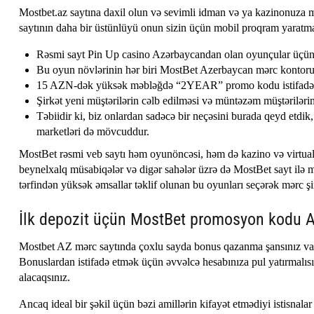
Mostbet.az saytına daxil olun və sevimli idman və ya kazinonuza 
saytının daha bir üstünlüyü onun sizin üçün mobil proqram yaratma
Rəsmi sayt Pin Up casino Azərbaycandan olan oyunçular üçün 
Bu oyun növlərinin hər biri MostBet Azerbaycan mərc kontoru 
15 AZN-dək yüksək məbləğdə “2YEAR” promo kodu istifadə ed
Şirkət yeni müştərilərin cəlb edilməsi və müntəzəm müştəriləri
Təbiidir ki, biz onlardan sadəcə bir neçəsini burada qeyd etdi
marketləri də mövcuddur.
MostBet rəsmi veb saytı həm oyunöncəsi, həm də kazino və virtual i
beynelxalq müsabiqələr və digər sahələr üzrə də MostBet sayt ilə 
tərfindən yüksək əmsallar təklif olunan bu oyunları seçərək mərc şir
İlk depozit üçün MostBet promosyon kodu 
Mostbet AZ mərc saytında çoxlu sayda bonus qazanma şansınız var
Bonuslardan istifadə etmək üçün əvvəlcə hesabınıza pul yatırmalısı
alacaqsınız.
Ancaq ideal bir şəkil üçün bəzi amillərin kifayət etmədiyi istisnala