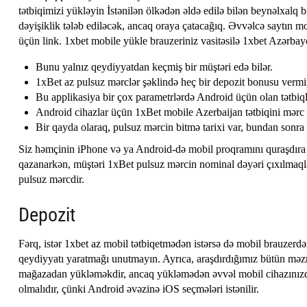
tətbiqimizi yükləyin İstənilən ölkədən əldə edilə bilən beynəlxalq b
dəyişiklik tələb ediləcək, ancaq oraya çatacağıq. Əvvəlcə saytın mo
üçün link. 1xbet mobile yükle brauzeriniz vasitəsilə 1xbet Azərbay
Bunu yalnız qeydiyyatdan keçmiş bir müştəri edə bilər.
1xBet az pulsuz mərclər şəklində heç bir depozit bonusu vermi
Bu applikasiya bir çox parametrlərdə Android üçün olan tətbiql
Android cihazlar üçün 1xBet mobile Azerbaijan tətbiqini mərc 
Bir qayda olaraq, pulsuz mərcin bitmə tarixi var, bundan sonra 
Siz həmçinin iPhone və ya Android-də mobil proqramını quraşdıra b
qazanarkən, müştəri 1xBet pulsuz mərcin nominal dəyəri çıxılmaqla
pulsuz mərcdir.
Depozit
Fərq, istər 1xbet az mobil tətbiqetmədən istərsə də mobil brauzer
qeydiyyatı yaratmağı unutmayın. Ayrıca, araşdırdığımız bütün məzm
mağazadan yükləməkdir, ancaq yükləmədən əvvəl mobil cihazınızda d
olmalıdır, çünki Android əvəzinə iOS seçmələri istənilir.