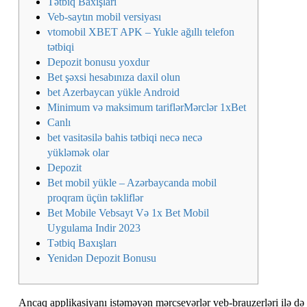
Tətbiq Baxışları
Veb-saytın mobil versiyası
vtomobil XBET APK – Yukle ağıllı telefon
tətbiqi
Depozit bonusu yoxdur
Bet şəxsi hesabınıza daxil olun
bet Azerbaycan yükle Android
Minimum və maksimum tariflərMərclər 1xBet
Canlı
bet vasitəsilə bahis tətbiqi necə necə
yükləmək olar
Depozit
Bet mobil yükle – Azərbaycanda mobil
proqram üçün təkliflər
Bet Mobile Vebsayt Və 1x Bet Mobil
Uygulama Indir 2023
Tətbiq Baxışları
Yenidən Depozit Bonusu
Ancaq applikasiyanı istəməyən mərcsevərlər veb-brauzerləri ilə də