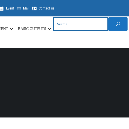
Event
Mail
Contact us
MENT
BASIC OUTPUTS
DATA SHARING
PUBLICATION