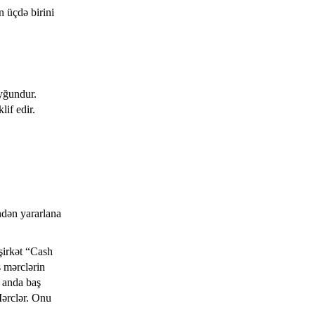
n üçdə birini
uyğundur.
lif edir.
indən yararlana
 şirkət “Cash
 mərclərin
 anda baş
Mərclər. Onu