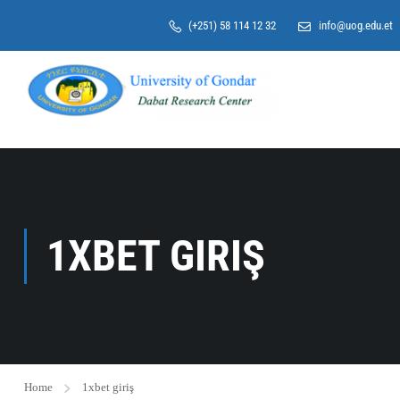
>
(+251) 58 114 12 32
info@uog.edu.et
1XBET GIRIŞ
Home
1xbet giriş