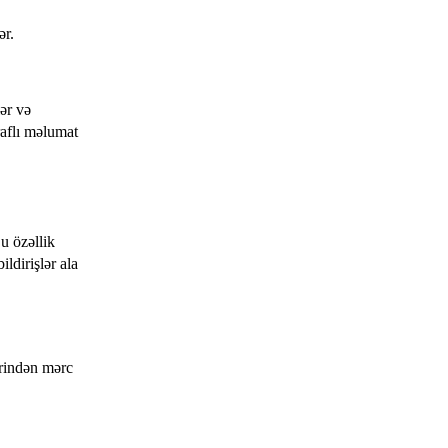
ər.
ər və
raflı məlumat
u özəllik
ildirişlər ala
ərindən mərc