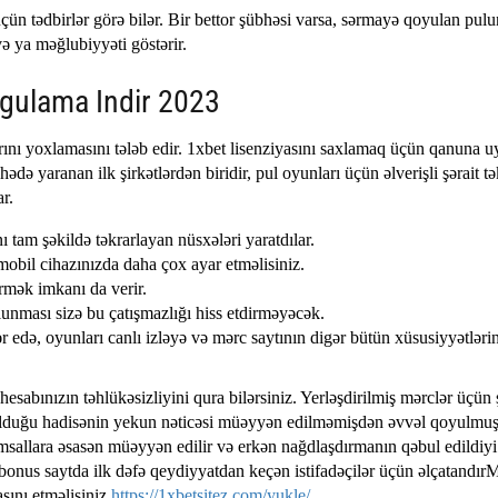
n tədbirlər görə bilər. Bir bettor şübhəsi varsa, sərmayə qoyulan pulu
ə ya məğlubiyyəti göstərir.
ygulama Indir 2023
ını yoxlamasını tələb edir. 1xbet lisenziyasını saxlamaq üçün qanuna 
də yaranan ilk şirkətlərdən biridir, pul oyunları üçün əlverişli şərait tək
r.
 tam şəkildə təkrarlayan nüsxələri yaratdılar.
obil cihazınızda daha çox ayar etməlisiniz.
irmək imkanı da verir.
lunması sizə bu çatışmazlığı hiss etdirməyəcək.
lər edə, oyunları canlı izləyə və mərc saytının digər bütün xüsusiyyətlər
hesabınızın təhlükəsizliyini qura bilərsiniz. Yerləşdirilmiş mərclər üçün
yulduğu hadisənin yekun nəticəsi müəyyən edilməmişdən əvvəl qoyulmuş
msallara əsasən müəyyən edilir və erkən nağdlaşdırmanın qəbul edildiyi
et bonus saytda ilk dəfə qeydiyyatdan keçən istifadəçilər üçün əlçatandır
sını etməlisiniz
https://1xbetsitez.com/yukle/
.