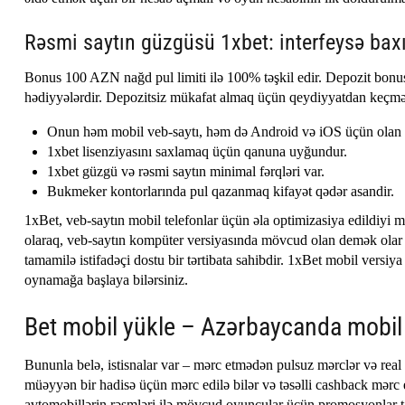
Rəsmi saytın güzgüsü 1xbet: interfeysə bax
Bonus 100 AZN nağd pul limiti ilə 100% təşkil edir. Depozit bonus
hədiyyələrdir. Depozitsiz mükafat almaq üçün qeydiyyatdan keçmə
Onun həm mobil veb-saytı, həm də Android və iOS üçün olan tətbiq
1xbet lisenziyasını saxlamaq üçün qanuna uyğundur.
1xbet güzgü və rəsmi saytın minimal fərqləri var.
Bukmeker kontorlarında pul qazanmaq kifayət qədər asandir.
1xBet, veb-saytın mobil telefonlar üçün əla optimizasiya edildiyi mər
olaraq, veb-saytın kompüter versiyasında mövcud olan demək olar ki
tamamilə istifadəçi dostu bir tərtibata sahibdir. 1xBet mobil versiy
oynamağa başlaya bilərsiniz.
Bet mobil yükle – Azərbaycanda mobil 
Bununla belə, istisnalar var – mərc etmədən pulsuz mərclər və real
müəyyən bir hadisə üçün mərc edilə bilər və təsəlli cashback mərc e
avtomobillərin rəsmləri ilə mövcud oyunçular üçün promosyonlar 