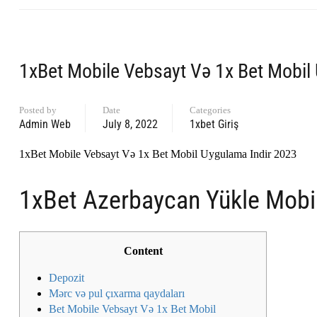
1xBet Mobile Vebsayt Və 1x Bet Mobil
Posted by
Date
Categories
Admin Web
July 8, 2022
1xbet Giriş
1xBet Mobile Vebsayt Və 1x Bet Mobil Uygulama Indir 2023
1xBet Azerbaycan Yükle Mobil
Content
Depozit
Mərc və pul çıxarma qaydaları
Bet Mobile Vebsayt Və 1x Bet Mobil